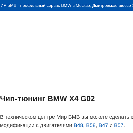
ИР БМВ - профильный сервис BMW в Москве, Дмитровское шоссе 1
АКЦИИ
УСЛУГИ
Чип-тюнинг BMW X4 G02
В техническом центре Мир БМВ вы можете сделать 
модификации с двигателями
B48
,
B58
,
B47
и
B57
.