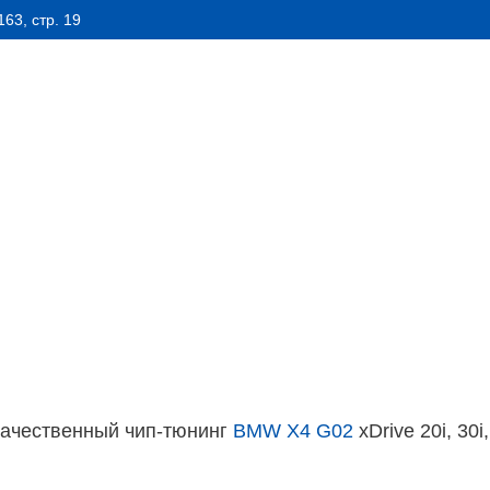
63, стр. 19
О НАС
СТАТЬИ
ЗАПЧАСТИ
ЦЕНЫ
₽
1
2
3
4
5
6
7
8
Z
X1
X2
X3
X4
X5
X6
X7
XM
M
I
MINI
RR
качественный чип-тюнинг
BMW X4 G02
xDrive 20i, 30i