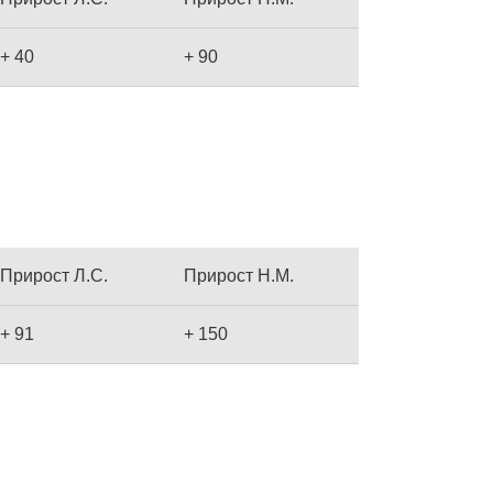
+ 40
+ 90
Прирост Л.С.
Прирост Н.М.
+ 91
+ 150