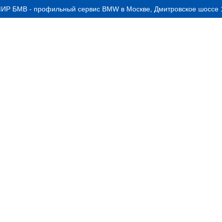
ИР БМВ - профильный сервис BMW в Москве, Дмитровское шоссе 1
АКЦИИ
УСЛУГИ