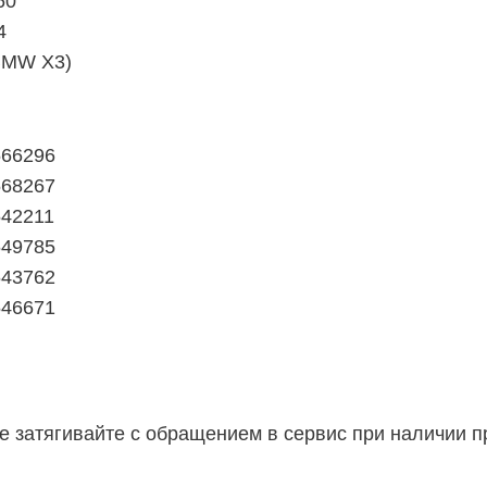
60
4
BMW X3)
566296
568267
542211
649785
643762
546671
е затягивайте с обращением в сервис при наличии п