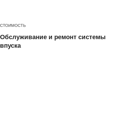
СТОИМОСТЬ
Обслуживание и ремонт системы
впуска
Очистка впускной системы
от 7000 ₽
с помощью гранулята Tunap
Гранулированный очиститель Tunap
от 3000 ₽
за 1 кг