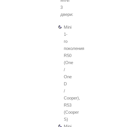
MINI
3
двери:
Mini
1-
го
поколения
R50
(One
/
One
D
/
Cooper),
R53
(Cooper
S)
Mini