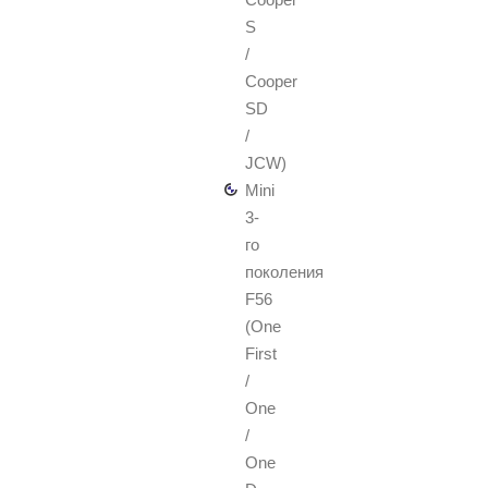
S
/
Cooper
SD
/
JCW)
Mini
3-
го
поколения
F56
(One
First
/
One
/
One