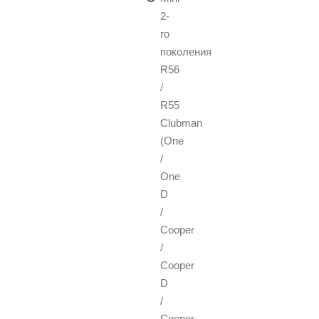
2-
го
поколения
R56
/
R55
Clubman
(One
/
One
D
/
Cooper
/
Cooper
D
/
Cooper