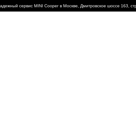
адежный сервис MINI Cooper в Москве, Дмитровское шоссе 163, стр
СЕРВИС MINI
АКЦИИ
ВАШ 