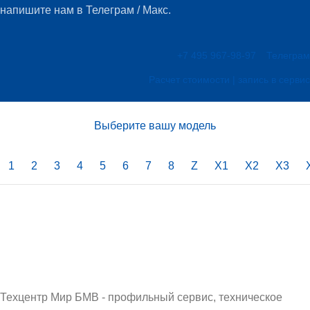
напишите нам в Телеграм / Макс.
+7 495 967-98-97
Телеграм
Расчет стоимости | запись в сервис
Выберите вашу модель
1
2
3
4
5
6
7
8
Z
X1
X2
X3
Техцентр Мир БМВ - профильный сервис, техническое