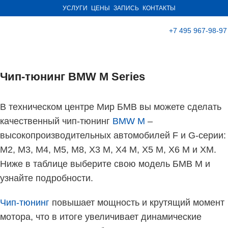
УСЛУГИ
ЦЕНЫ
ЗАПИСЬ
КОНТАКТЫ
+7 495 967-98-97
Чип-тюнинг BMW M Series
В техническом центре Мир БМВ вы можете сделать
качественный чип-тюнинг
BMW M
–
высокопроизводительных автомобилей F и G-серии:
M2, M3, M4, M5, M8, X3 M, X4 M, X5 M, X6 M и XM.
Ниже в таблице выберите свою модель БМВ М и
узнайте подробности.
Чип-тюнинг
повышает мощность и крутящий момент
мотора, что в итоге увеличивает динамические