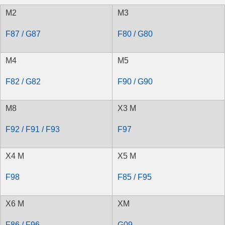
M2
M3
F87 / G87
F80 / G80
M4
M5
F82 / G82
F90 / G90
M8
X3 M
F92 / F91 / F93
F97
X4 M
X5 M
F98
F85 / F95
X6 M
XM
F86 / F96
G09