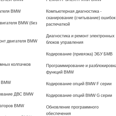
гателя BMW
Компьютерная диагностика -
сканирование (считывание) ошибок
вигателя BMW (без
распечаткой
Диагностика и ремонт электронных
онт двигателя BMW
блоков управления
Кодирование (привязка) ЭБУ БМВ
мных колпачков
Программирование и разблокировк
функций BMW
М BMW
Кодирование опций BMW F серии
дование ДВС BMW
Кодирование опций BMW G серии
заторов BMW
Обновление программного
обеспечения