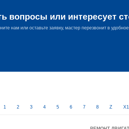
Главная Мир БМВ
»
Сервис и обслуживание
»
Обслуживани
ть вопросы или интересует с
ните нам или оставьте заявку, мастер перезвонит в удобное
1
2
3
4
5
6
7
8
Z
X1
РЕМОНТ ДВИГА