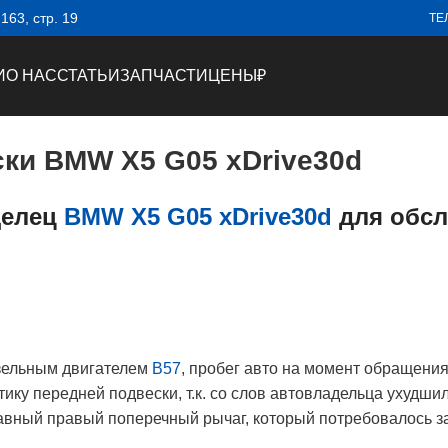
63, стр. 19
ТЕ
И
О НАС
СТАТЬИ
ЗАПЧАСТИ
ЦЕНЫ
₽
ки BMW X5 G05 xDrive30d
делец
BMW X5 G05 xDrive30d
для обсл
зельным двигателем
B57
, пробег авто на момент обращения
ку передней подвески, т.к. со слов автовладельца ухудши
авный правый поперечный рычаг, который потребовалось за