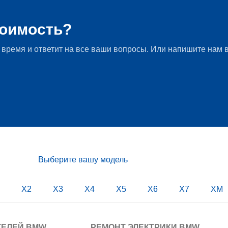
е и ремонт подвески BMW X5 G05 xDrive30d
тоимость?
 время и ответит на все ваши вопросы. Или напишите нам в
Выберите вашу модель
X2
X3
X4
X5
X6
X7
XM
ТЕЛЕЙ BMW
РЕМОНТ ЭЛЕКТРИКИ BMW