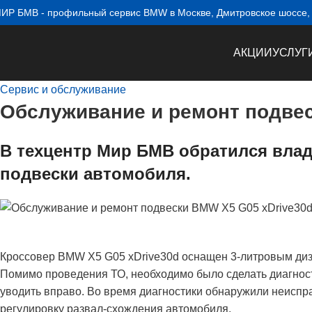
ИР БМВ - профильный сервис BMW в Москве, Дмитровское шоссе, 1
АКЦИИ
УСЛУГ
Сервис и обслуживание
Обслуживание и ремонт подвес
В техцентр Мир БМВ обратился вла
подвески автомобиля.
Кроссовер BMW X5 G05 xDrive30d оснащен 3-литровым ди
Помимо проведения ТО, необходимо было сделать диагности
уводить вправо. Во время диагностики обнаружили неиспр
регулировку развал-схождения автомобиля.