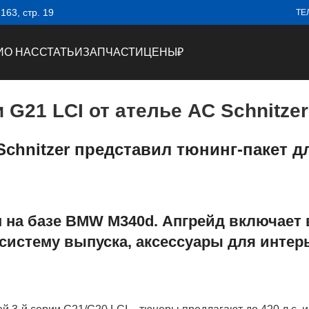
63, стр. 19
ТЕ
И
О НАС
СТАТЬИ
ЗАПЧАСТИ
ЦЕНЫ
₽
G21 LCI от ателье AC Schnitzer
chnitzer представил тюнинг-пакет д
н на базе BMW M340d. Апгрейд включает
, систему выпуска, аксессуары для инте