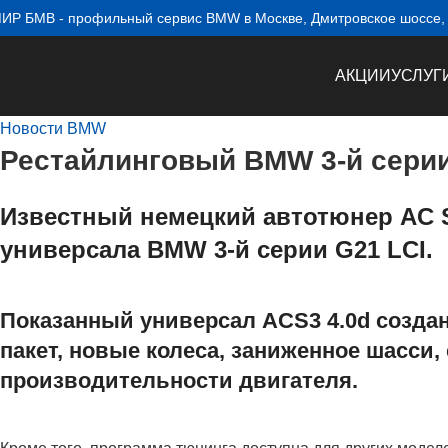
ИР БМВ - профильный сервис BMW в Москве, Дмитровское шоссе, 1
АКЦИИ
УСЛУГ
Новости BMW
Рестайлинговый BMW 3-й серии 
Известный немецкий автотюнер AC S
универсала BMW 3-й серии G21 LCI.
Показанный универсал ACS3 4.0d созда
пакет, новые колеса, заниженное шасси
производительности двигателя.