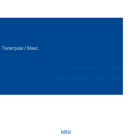
 Телеграм / Макс.
+7 495 967-98-97
Телеграм
Расчет стоимости | запись в сервис
MINI