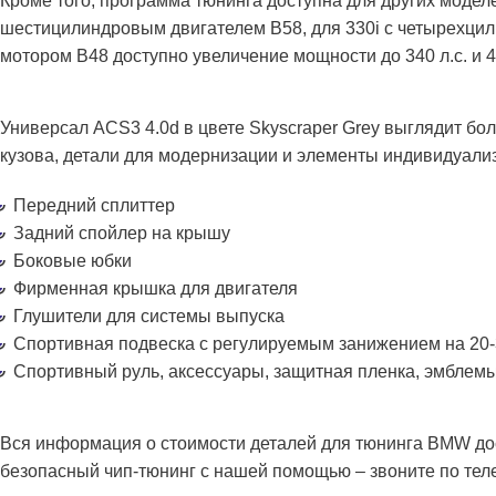
Кроме того, программа тюнинга доступна для других моделе
шестицилиндровым двигателем B58, для 330i с четырехцил
мотором B48 доступно увеличение мощности до 340 л.с. и 
Универсал ACS3 4.0d в ​​цвете Skyscraper Grey выглядит 
кузова, детали для модернизации и элементы индивидуали
Передний сплиттер
Задний спойлер на крышу
Боковые юбки
Фирменная крышка для двигателя
Глушители для системы выпуска
Спортивная подвеска с регулируемым занижением на 20
Спортивный руль, аксессуары, защитная пленка, эмблемы
Вся информация о стоимости деталей для тюнинга BMW д
безопасный чип-тюнинг с нашей помощью – звоните по те