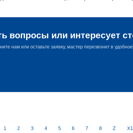
Главная Мир БМВ
»
Новости BMW
»
Рестайлинговый BMW 3-
ть вопросы или интересует с
ните нам или оставьте заявку, мастер перезвонит в удобное
1
2
3
4
5
6
7
8
Z
X1