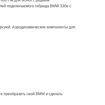
и 600 Нм для M340i с рядным
телей подключаемого гибрида BMW 330e с
версией. Аэродинамические компоненты для
те преобразить свой BMW и сделать