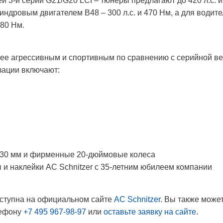
й 3-й серии G21/G20 LCI – тюнеры предлагают до 420 л.с. 
индровым двигателем B48 – 300 л.с. и 470 Нм, а для води
480 Нм.
более агрессивным и спортивным по сравнению с серийной 
зации включают:
-30 мм и фирменные 20-дюймовые колеса
 и наклейки AC Schnitzer с 35-летним юбилеем компании
оступна на официальном сайте
AC Schnitzer
. Вы также може
лефону
+7 495 967-98-97
или
оставьте заявку на сайте
.