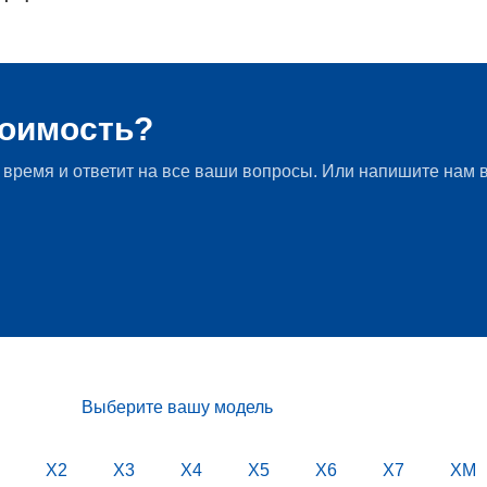
й серии G21 LCI от ателье AC Schnitzer
тоимость?
 время и ответит на все ваши вопросы. Или напишите нам в
Выберите вашу модель
X2
X3
X4
X5
X6
X7
XM