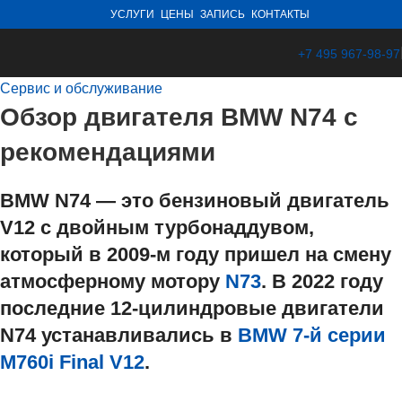
УСЛУГИ
ЦЕНЫ
ЗАПИСЬ
КОНТАКТЫ
+7 495 967-98-97
Сервис и обслуживание
Обзор двигателя BMW N74 с
рекомендациями
BMW N74 — это бензиновый двигатель
V12 с двойным турбонаддувом,
который в 2009-м году пришел на смену
атмосферному мотору
N73
. В 2022 году
последние 12-цилиндровые двигатели
N74 устанавливались в
BMW 7-й серии
M760i Final V12
.