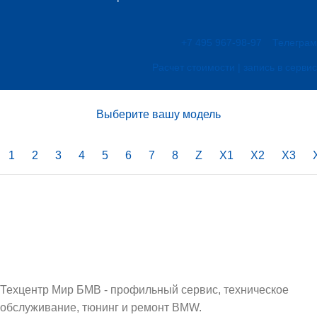
+7 495 967-98-97
Телеграм
Расчет стоимости | запись в сервис
Выберите вашу модель
1
2
3
4
5
6
7
8
Z
X1
X2
X3
Техцентр Мир БМВ - профильный сервис, техническое
обслуживание, тюнинг и ремонт BMW.