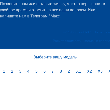
Позвоните нам или оставьте заявку, мастер перезвонит в
удобное время и ответит на все ваши вопросы. Или
напишите нам в Телеграм / Макс.
+7 495 967-98-97
Телеграм
Расчет стоимости | запись в сервис
Выберите вашу модель
1
2
3
4
5
6
7
8
Z
X1
X2
X3