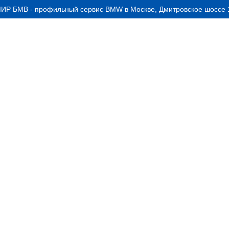
ИР БМВ - профильный сервис BMW в Москве, Дмитровское шоссе 1
АКЦИИ
УСЛУГИ