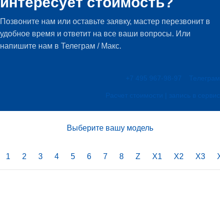
интересует стоимость?
Позвоните нам или оставьте заявку, мастер перезвонит в
удобное время и ответит на все ваши вопросы. Или
напишите нам в Телеграм / Макс.
+7 495 967-98-97
Телеграм
Расчет стоимости | запись в сервис
Выберите вашу модель
1
2
3
4
5
6
7
8
Z
X1
X2
X3