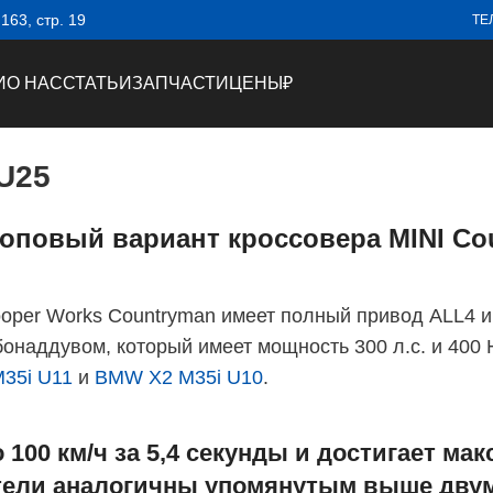
63, стр. 19
ТЕ
И
О НАС
СТАТЬИ
ЗАПЧАСТИ
ЦЕНЫ
₽
U25
оповый вариант кроссовера MINI Co
ooper Works Countryman имеет полный привод ALL4
бонаддувом, который имеет мощность 300 л.с. и 400
35i U11
и
BMW X2 M35i U10
.
 100 км/ч за 5,4 секунды и достигает ма
затели аналогичны упомянутым выше дв