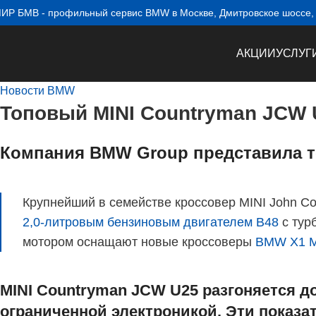
ИР БМВ - профильный сервис BMW в Москве, Дмитровское шоссе, 1
АКЦИИ
УСЛУГ
Новости BMW
Топовый MINI Countryman JCW 
Компания BMW Group представила т
Крупнейший в семействе кроссовер MINI John C
2,0-литровым бензиновым двигателем B48
с тур
мотором оснащают новые кроссоверы
BMW X1 M
MINI Countryman JCW U25 разгоняется до
ограниченной электроникой. Эти пока