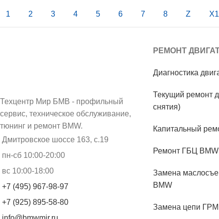
1
2
3
4
5
6
7
8
Z
X1
РЕМОНТ ДВИГА
Диагностика дви
Текущий ремонт д
Техцентр Мир БМВ - профильный
снятия)
сервис, техническое обслуживание,
тюнинг и ремонт BMW.
Капитальный рем
Дмитровское шоссе 163, с.19
Ремонт ГБЦ BMW
пн-сб 10:00-20:00
вс 10:00-18:00
Замена маслосъе
BMW
+7 (495) 967-98-97
+7 (925) 895-58-80
Замена цепи ГР
info@bmwmir.ru