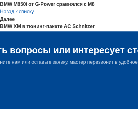
BMW M850i от G-Power сравнялся с M8
Назад к списку
Далее
BMW XM в тюнинг-пакете AC Schnitzer
Главная Мир БМВ
»
Новости BMW
»
Топовый MINI Country
ть вопросы или интересует с
ните нам или оставьте заявку, мастер перезвонит в удобное