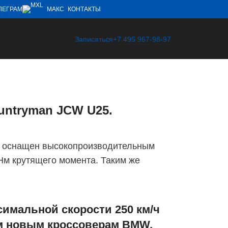
ОБРАТНЫЙ ЗВОНОК
ЛЕГРАМ
МАКС
КОНТАКТЫ
Записаться
+7 495 967-98-97
untryman JCW U25.
 и оснащен высокопроизводительным
 Нм крутящего момента. Таким же
ксимальной скорости 250 км/ч
ум новым кроссоверам BMW.