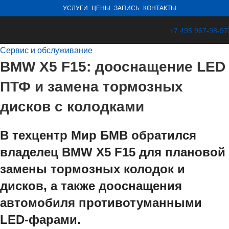
УСЛУГИ
ЦЕНЫ
ЗАПИСЬ
КОНТАКТЫ
+7 495 967-98-97
Сервис и обслуживание
BMW X5 F15: дооснащение LED
ПТФ и замена тормозных
дисков с колодками
В техцентр Мир БМВ обратился
владелец BMW X5 F15 для плановой
замены тормозных колодок и
дисков, а также дооснащения
автомобиля противотуманными
LED-фарами.