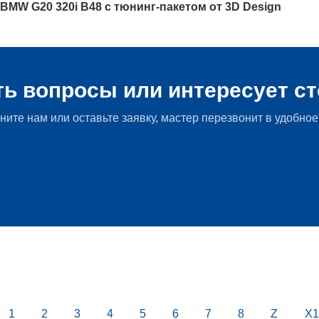
BMW G20 320i B48 с тюнинг-пакетом от 3D Design
Главная Мир БМВ
»
Новости BMW
»
Android появится на B
ть вопросы или интересует с
ните нам или оставьте заявку, мастер перезвонит в удобное
1
2
3
4
5
6
7
8
Z
X1