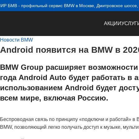
ИР БМВ - профильный сервис BMW в Москве, Дмитровское шоссе, 1
АКЦИИ
УСЛУГ
Новости BMW
Android появится на BMW в 202
BMW Group расширяет возможности 
года Android Auto будет работать 
использованием Android будет дост
всем мире, включая Россию.
Беспроводная связь по принципу «подключи и работай» в 
BMW, позволяющий легко получать доступ к музыке, мульт