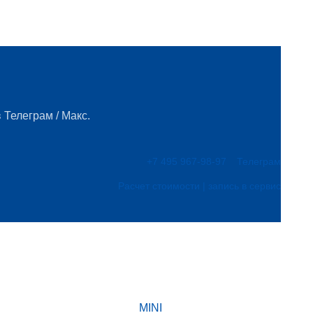
 Телеграм / Макс.
+7 495 967-98-97
Телеграм
Расчет стоимости | запись в сервис
MINI