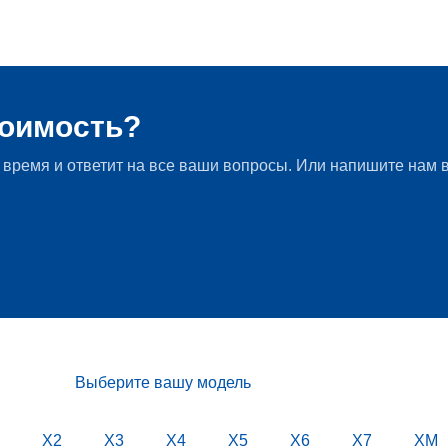
MW в 2020 году
тоимость?
 время и ответит на все ваши вопросы. Или напишите нам в
Выберите вашу модель
X2
X3
X4
X5
X6
X7
XM