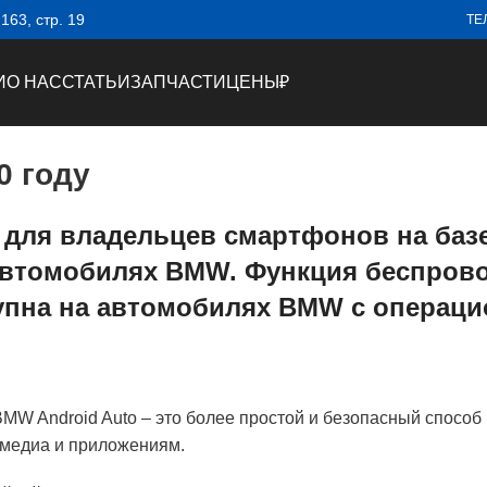
63, стр. 19
ТЕ
И
О НАС
СТАТЬИ
ЗАПЧАСТИ
ЦЕНЫ
₽
0 году
для владельцев смартфонов на базе
в автомобилях BMW. Функция беспров
упна на автомобилях BMW с операци
BMW Android Auto – это более простой и безопасный спосо
имедиа и приложениям.