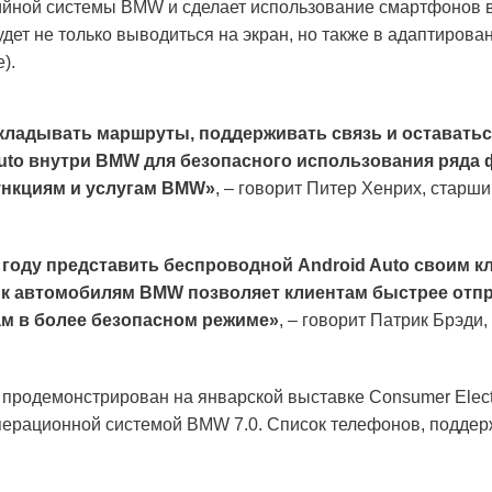
ийной системы BMW и сделает использование смартфонов в
ет не только выводиться на экран, но также в адаптирова
).
окладывать маршруты, поддерживать связь и оставать
 Auto внутри BMW для безопасного использования ряда
ункциям и услугам BMW»
, – говорит Питер Хенрих, старш
оду представить беспроводной Android Auto своим кл
к автомобилям BMW позволяет клиентам быстрее отпра
м в более безопасном режиме»
, – говорит Патрик Брэди
продемонстрирован на январской выставке Consumer Electr
 операционной системой BMW 7.0. Список телефонов, подде